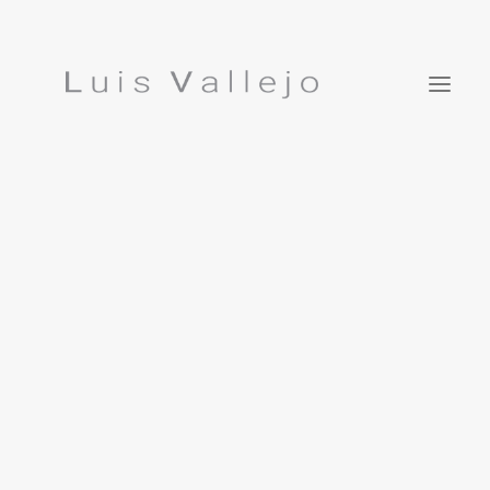
Projects
Inspirations
ES
Studio
Press
Featured In
Contact
Luis Vallejo. Bonsái Garden