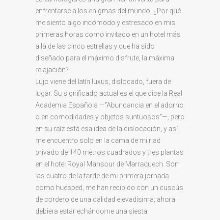
enfrentarse a los enigmas del mundo. ¿Por qué
me siento algo incómodo y estresado en mis
primeras horas como invitado en un hotel más
allá de las cinco estrellas y que ha sido
diseñado para el máximo disfrute, la máxima
relajación?
Lujo viene del latín luxus, dislocado, fuera de
lugar. Su significado actual es el que dice la Real
Academia Española —”Abundancia en el adorno
o en comodidades y objetos suntuosos”—, pero
en su raíz está esa idea de la dislocación, y así
me encuentro solo en la cama de mi riad
privado de 140 metros cuadrados y tres plantas
en el hotel Royal Mansour de Marraquech. Son
las cuatro de la tarde de mi primera jornada
como huésped, me han recibido con un cuscús
de cordero de una calidad elevadísima; ahora
debiera estar echándome una siesta