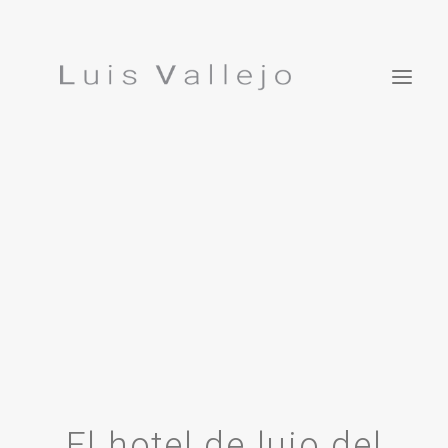
Projects
Inspirations
ES
Studio
Press
Featured In
Contact
Luis Vallejo. Bonsái Garden
El hotel de lujo del