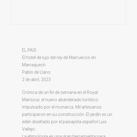
EL PAÍS
El hotel de lujo del rey de Marruecos en
Marraquech
Pablo de Llano
2 de abril, 2023
Crónica de un fin de semana en el Royal
Mansour, el nuevo abanderado turístico
impulsado por el monarca. Mil artesanos
participaron en su construcción. El jardín es un
edén diseñado por el paisajista español Luis
Vallejo.
La etimología es una gran herramienta para