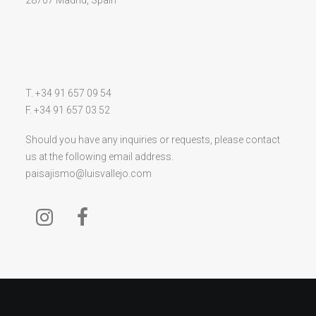
28707 Madrid, Spain
T. +34 91 657 09 54
F. +34 91 657 03 52
Should you have any inquiries or requests, please contact
us at the following email address.
paisajismo@luisvallejo.com