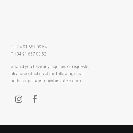
T. +34 91 657 09 54
F. +34 91 657 03 52
Should you have any inquiries or requests,
please contact us at the following email
address.
paisajismo@luisvallejo.com