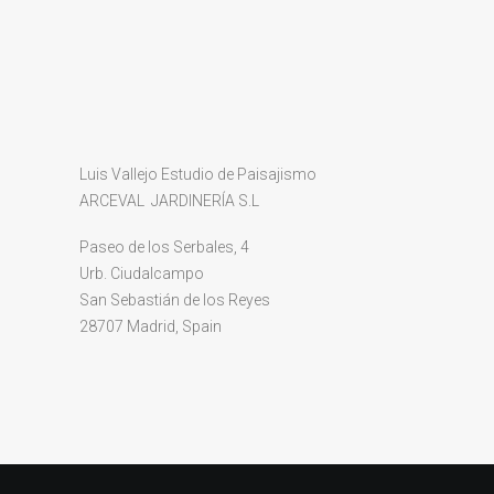
Luis Vallejo Estudio de Paisajismo
ARCEVAL JARDINERÍA S.L
Paseo de los Serbales, 4
Urb. Ciudalcampo
San Sebastián de los Reyes
28707 Madrid, Spain