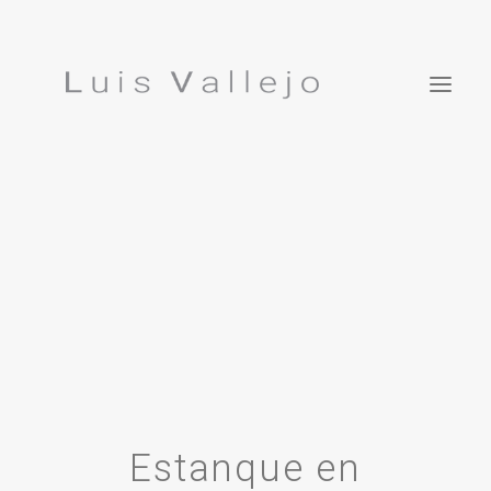
Projects
Inspirations
ES
Studio
Press
Featured In
Contact
Luis Vallejo. Bonsái Garden
Estanque en