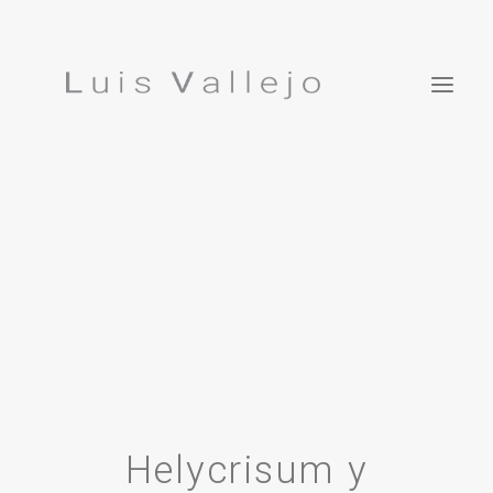
Projects
Inspirations
ES
Studio
Press
Featured In
Contact
Luis Vallejo. Bonsái Garden
Helycrisum y