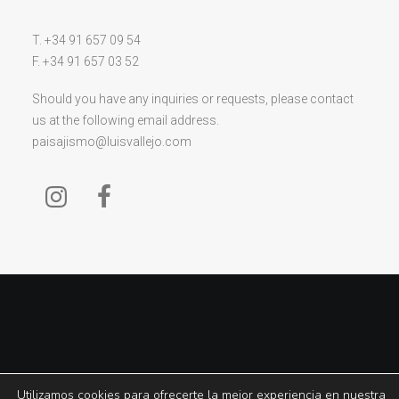
T. +34 91 657 09 54
F. +34 91 657 03 52
Should you have any inquiries or requests, please contact
us at the following email address.
paisajismo@luisvallejo.com
2026 © Luis Vallejo Estudio de Paisajismo. All Rights Reserved ǀ
Legal Notice
ǀ
Utilizamos cookies para ofrecerte la mejor experiencia en nuestra