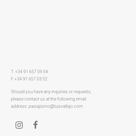
T. +34 91 657 09 54
F. +34 91 657 03 52
Should you have any inquiries or requests,
please contact us at the following email
address.
paisajismo@luisvallejo.com