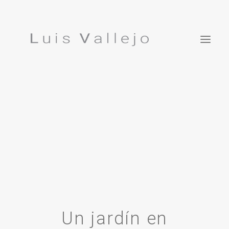
Projects
Inspirations
ES
Studio
Press
Featured In
Contact
Luis Vallejo. Bonsái Garden
Un jardín en