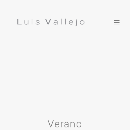
Projects
Inspirations
ES
Studio
Press
Featured In
Contact
Luis Vallejo. Bonsái Garden
Verano