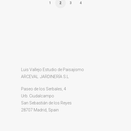
1
2
3
4
Luis Vallejo Estudio de Paisajismo
ARCEVAL JARDINERÍA S.L
Paseo de los Serbales, 4
Urb. Ciudalcampo
San Sebastián de los Reyes
28707 Madrid, Spain