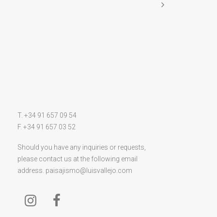
T. +34 91 657 09 54
F. +34 91 657 03 52
Should you have any inquiries or requests,
please contact us at the following email
address.
paisajismo@luisvallejo.com