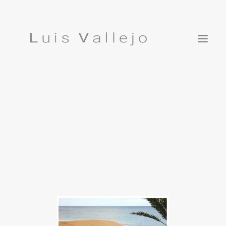
Proyectos
Inspiraciones
EN
Estudio
Prensa
Publicaciones
Contacto
Luis Vallejo. Jardín Bonsái