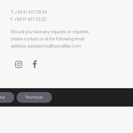
T. +34 91 657 09 54
F. +34 91 657 03 52
Should you have any inquiries or requests,
please contact us at the following email
address.
paisajismo@luisvallejo.com
tar
Rechazar
Policy
ǀ