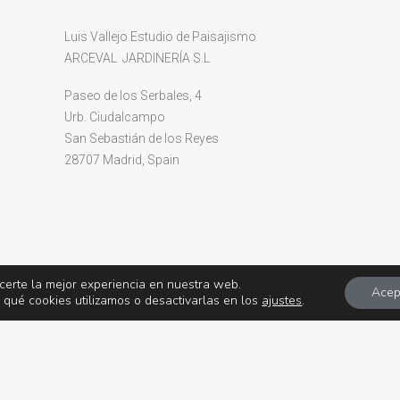
Luis Vallejo Estudio de Paisajismo
ARCEVAL JARDINERÍA S.L
Paseo de los Serbales, 4
Urb. Ciudalcampo
San Sebastián de los Reyes
28707 Madrid, Spain
ecerte la mejor experiencia en nuestra web.
Acep
qué cookies utilizamos o desactivarlas en los
ajustes
.
 Luis Vallejo Estudio de Paisajismo. All Rights Reserved ǀ
Legal Notice
ǀ
Cookie 