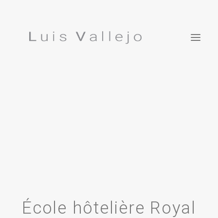
Proyectos
Inspiraciones
EN
Estudio
Prensa
Publicaciones
Contacto
Luis Vallejo. Jardín Bonsái
École hôtelière Royal