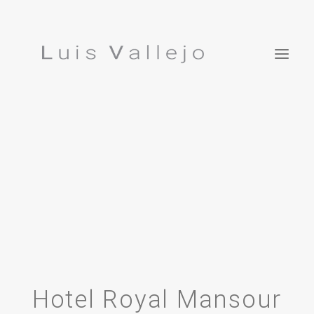
Proyectos
Inspiraciones
EN
Estudio
Prensa
Publicaciones
Contacto
Luis Vallejo. Jardín Bonsái
Hotel Royal Mansour