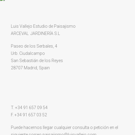
Luis Vallejo Estudio de Paisajismo
ARCEVAL JARDINERÍA S.L
Paseo de los Serbales, 4
Urb. Ciudalcampo
San Sebastián de los Reyes
28707 Madrid, Spain
T. +34 91 657 09 54
F. +34 91 657 03 52
Puede hacernos llegar cualquier consulta o petición en el
siguiente correo
paisajismo@luisvallejo.com