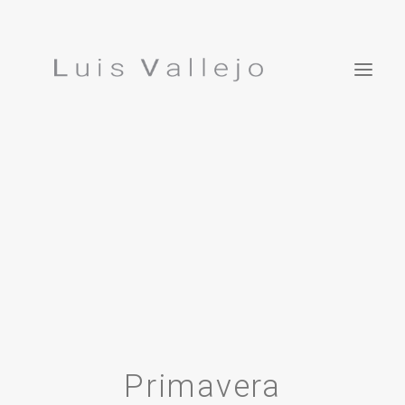
Proyectos
Inspiraciones
EN
Estudio
Prensa
Publicaciones
Contacto
Luis Vallejo. Jardín Bonsái
Primavera