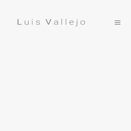
Estudio
Prensa
Publicaciones
Contacto
Luis Vallejo. Jardín Bonsái
EN
Estudio
Prensa
Publicaciones
Contacto
Luis Vallejo. Jardín Bonsái