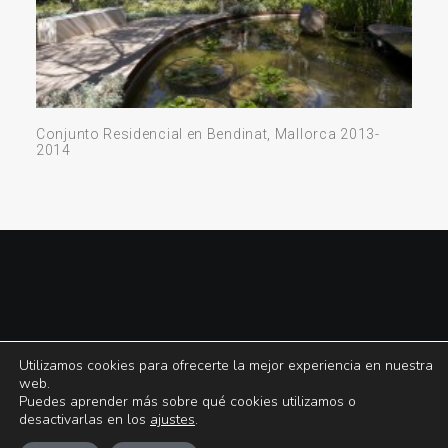
Conjunto Residencial en Bendinat, Mallorca 2013-
2014
2026 © Luis Vallejo Estudio de Paisajismo. All Rights Reserved ǀ
Aviso legal
ǀ
Utilizamos cookies para ofrecerte la mejor experiencia en nuestra
Política de cookies
ǀ
web.
Puedes aprender más sobre qué cookies utilizamos o
desactivarlas en los
ajustes
.